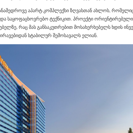
ნამედროვე აპარტ-კომპლექსი ზღვასთან ახლოს, რომელიც 
 და საყოფაცხოვრებო ტექნიკით. პროექტი ორიენტირებულია
ბელზე, რაც მას განსაკუთრებით მოსახერხებელს ხდის ინვ
ირავებიდან სტაბილურ შემოსავალს ელიან.