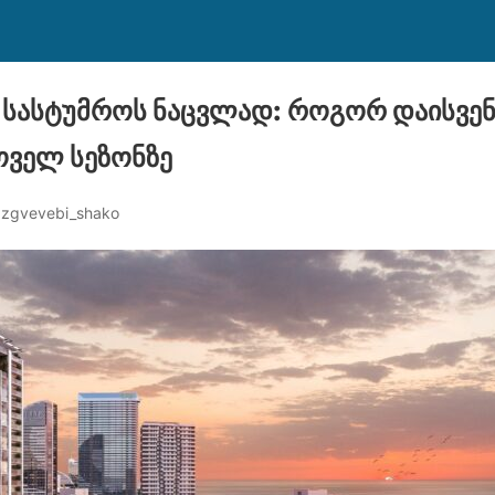
ა სასტუმროს ნაცვლად: როგორ დაისვე
ოველ სეზონზე
azgvevebi_shako